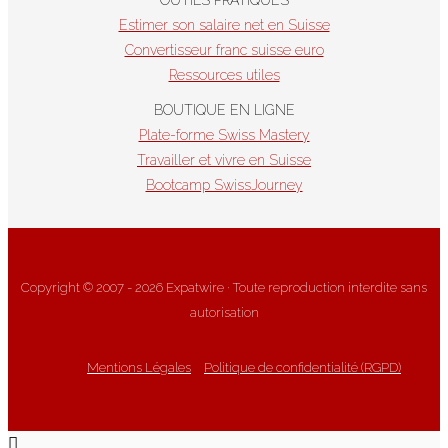
Estimer son salaire net en Suisse
Convertisseur franc suisse euro
Ressources utiles
BOUTIQUE EN LIGNE
Plate-forme Swiss Mastery
Travailler et vivre en Suisse
Bootcamp SwissJourney
Copyright © 2007 - 2026 Expatwire · Toute reproduction interdite sans
autorisation
Mentions Légales
Politique de confidentialité (RGPD)