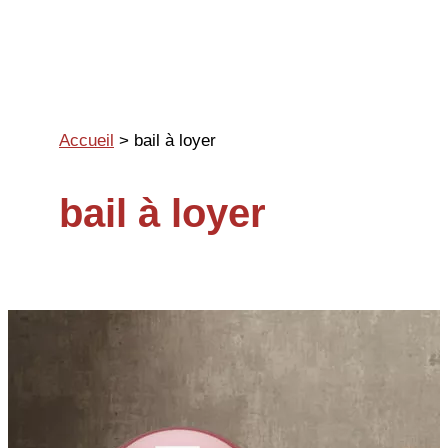
Aller
au
contenu
Accueil
>
bail à loyer
bail à loyer