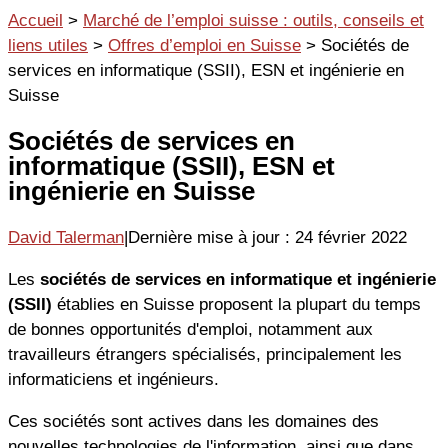
Aller
Accueil
>
Marché de l’emploi suisse : outils, conseils et
au
liens utiles
>
Offres d’emploi en Suisse
>
Sociétés de
contenu
services en informatique (SSII), ESN et ingénierie en
Suisse
Sociétés de services en
informatique (SSII), ESN et
ingénierie en Suisse
David Talerman
|
Dernière mise à jour : 24 février 2022
Les
sociétés de services en informatique et ingénierie
(SSII)
établies en Suisse proposent la plupart du temps
de bonnes opportunités d'emploi, notamment aux
travailleurs étrangers spécialisés, principalement les
informaticiens et ingénieurs.
Ces sociétés sont actives dans les domaines des
nouvelles technologies de l'information, ainsi que dans