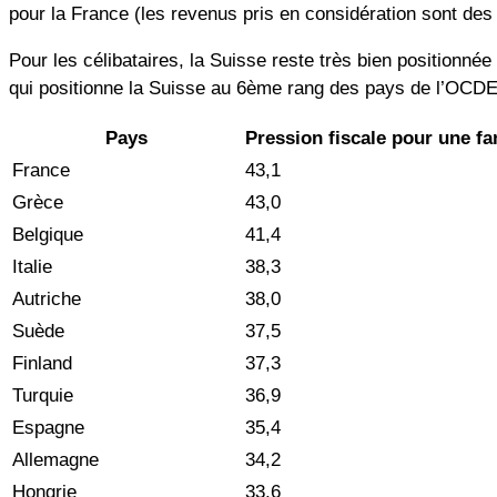
pour la France (les revenus pris en considération sont de
Pour les célibataires, la Suisse reste très bien positionn
qui positionne la Suisse au 6ème rang des pays de l’OCDE l
Pays
Pression fiscale pour une fa
France
43,1
Grèce
43,0
Belgique
41,4
Italie
38,3
Autriche
38,0
Suède
37,5
Finland
37,3
Turquie
36,9
Espagne
35,4
Allemagne
34,2
Hongrie
33,6