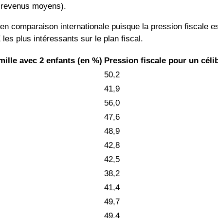
s revenus moyens).
ée en comparaison internationale puisque la pression fiscale
es plus intéressants sur le plan fiscal.
mille avec 2 enfants (en %)
Pression fiscale pour un céli
50,2
41,9
56,0
47,6
48,9
42,8
42,5
38,2
41,4
49,7
49,4