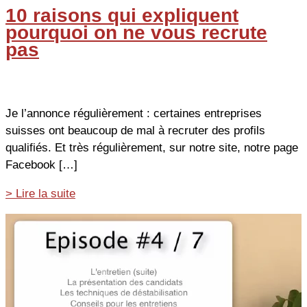
10 raisons qui expliquent
pourquoi on ne vous recrute
pas
Je l’annonce régulièrement : certaines entreprises
suisses ont beaucoup de mal à recruter des profils
qualifiés. Et très régulièrement, sur notre site, notre page
Facebook […]
10
> Lire la suite
raisons
qui
expliquent
pourquoi
on
ne