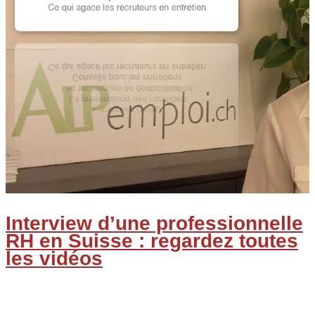
vous
recrute
pas
Interview d’une professionnelle
RH en Suisse : regardez toutes
les vidéos