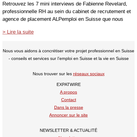
Retrouvez les 7 mini interviews de Fabienne Revelard,
professionnelle RH au sein du cabinet de recrutement et
agence de placement ALPemploi en Suisse que nous
Interview
> Lire la suite
d’une
professionnelle
Nous vous aidons à concrétiser votre projet professionnel en Suisse
RH
- conseils et services sur l’emploi en Suisse et la vie en Suisse
en
Suisse
Nous trouver sur les
réseaux sociaux
:
EXPATWIRE
regardez
A propos
toutes
Contact
les
Dans la presse
vidéos
Annoncer sur le site
NEWSLETTER & ACTUALITÉ