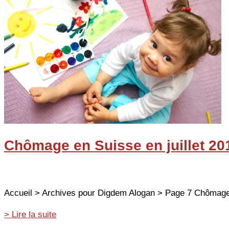
Bâle
ouvre
une
crèche
à
la
rentrée
Chômage en Suisse en juillet 201
Accueil > Archives pour Digdem Alogan > Page 7 Chômage en
Chômage
> Lire la suite
en