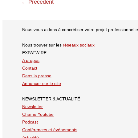
←
Précédent
Suisse
fait
mieux
Nous vous aidons à concrétiser votre projet professionnel en
que
la
Nous trouver sur les
réseaux sociaux
France
EXPATWIRE
A propos
Contact
Dans la presse
Annoncer sur le site
NEWSLETTER & ACTUALITÉ
Newsletter
Chaîne Youtube
Podcast
Conférences et événements
Actualité