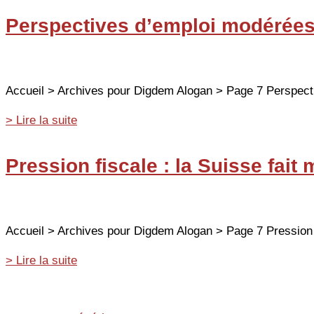
Suisse
Perspectives d’emploi modérées
en
juillet
2013
:
Accueil > Archives pour Digdem Alogan > Page 7 Perspecti
très
légère
Perspectives
> Lire la suite
augmentation
d’emploi
modérées
Pression fiscale : la Suisse fait
Suisse
au
3ème
trimestre
Accueil > Archives pour Digdem Alogan > Page 7 Pression fi
2013
Pression
> Lire la suite
fiscale
:
la