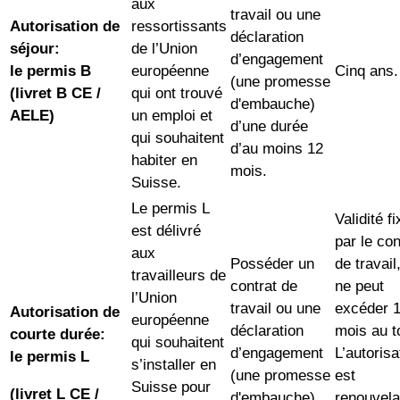
aux
travail ou une
Autorisation de
ressortissants
déclaration
séjour:
de l’Union
d’engagement
le permis B
européenne
Cinq ans.
(une promesse
(livret B CE /
qui ont trouvé
d'embauche)
AELE)
un emploi et
d’une durée
qui souhaitent
d’au moins 12
habiter en
mois.
Suisse.
Le permis L
Validité f
est délivré
par le con
aux
Posséder un
de travail
travailleurs de
contrat de
ne peut
l’Union
travail ou une
excéder 
Autorisation de
européenne
déclaration
mois au to
courte durée:
qui souhaitent
d’engagement
L’autorisa
le permis L
s’installer en
(une promesse
est
Suisse pour
(livret L CE /
d'embauche).
renouvela