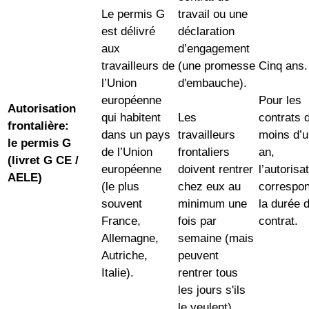
Le permis G
travail ou une
est délivré
déclaration
aux
d’engagement
travailleurs de
(une promesse
Cinq ans.
l’Union
d'embauche).
européenne
Pour les
Autorisation
qui habitent
Les
contrats 
frontalière:
dans un pays
travailleurs
moins d’u
le permis G
de l’Union
frontaliers
an,
(livret G CE /
européenne
doivent rentrer
l’autorisa
AELE)
(le plus
chez eux au
correspo
souvent
minimum une
la durée 
France,
fois par
contrat.
Allemagne,
semaine (mais
Autriche,
peuvent
Italie).
rentrer tous
les jours s'ils
le veulent).