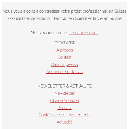
maladie
des
Nous vous aidons à concrétiser votre projet professionnel en Suisse
frontaliers
- conseils et services sur l’emploi en Suisse et la vie en Suisse
en
Suisse
Nous trouver sur les
réseaux sociaux
EXPATWIRE
A propos
Contact
Dans la presse
Annoncer sur le site
NEWSLETTER & ACTUALITÉ
Newsletter
Chaîne Youtube
Podcast
Conférences et événements
Actualité