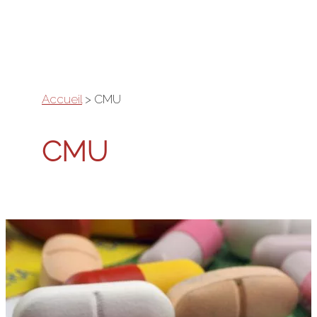
Aller
au
contenu
Accueil
>
CMU
CMU