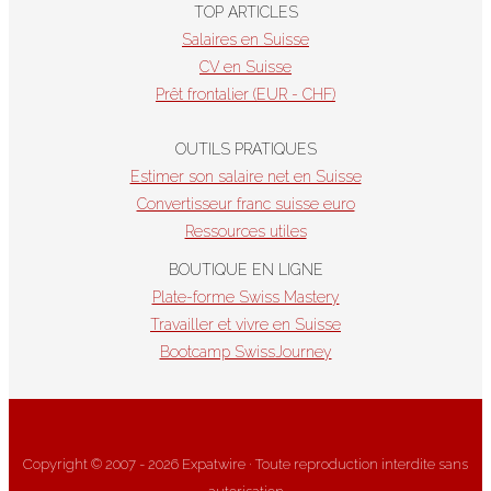
TOP ARTICLES
Salaires en Suisse
CV en Suisse
Prêt frontalier (EUR - CHF)
OUTILS PRATIQUES
Estimer son salaire net en Suisse
Convertisseur franc suisse euro
Ressources utiles
BOUTIQUE EN LIGNE
Plate-forme Swiss Mastery
Travailler et vivre en Suisse
Bootcamp SwissJourney
Copyright © 2007 - 2026 Expatwire · Toute reproduction interdite sans