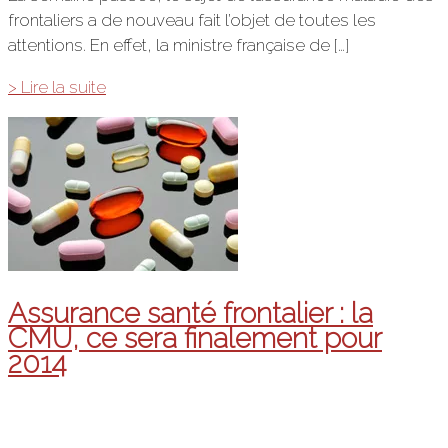
frontaliers a de nouveau fait l’objet de toutes les
attentions. En effet, la ministre française de […]
Les
> Lire la suite
frontaliers
français
libérés
de
la
LAMal
ou
de
Assurance santé frontalier : la
la
CMU, ce sera finalement pour
CMU
2014