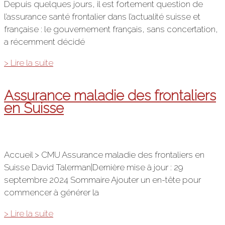
Depuis quelques jours, il est fortement question de
l’assurance santé frontalier dans l’actualité suisse et
française : le gouvernement français, sans concertation,
a récemment décidé
Assurance
> Lire la suite
santé
frontalier
Assurance maladie des frontaliers
:
en Suisse
la
CMU,
ce
sera
Accueil > CMU Assurance maladie des frontaliers en
finalement
Suisse David Talerman|Dernière mise à jour : 29
pour
septembre 2024 Sommaire Ajouter un en-tête pour
2014
commencer à générer la
Assurance
> Lire la suite