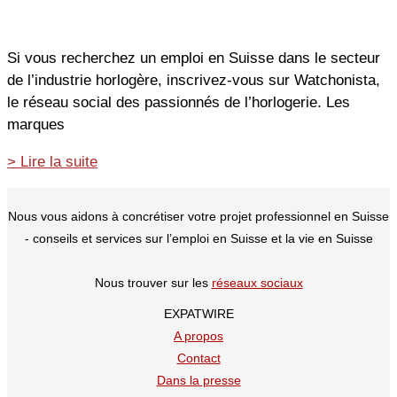
plus
efficaces
en
Si vous recherchez un emploi en Suisse dans le secteur
Suisse
de l’industrie horlogère, inscrivez-vous sur Watchonista,
le réseau social des passionnés de l’horlogerie. Les
marques
Watchonista,
> Lire la suite
le
réseau
Nous vous aidons à concrétiser votre projet professionnel en Suisse
social
- conseils et services sur l’emploi en Suisse et la vie en Suisse
des
passionnés
Nous trouver sur les
réseaux sociaux
de
EXPATWIRE
l’horlogerie
A propos
Contact
Dans la presse