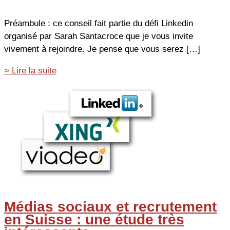
Préambule : ce conseil fait partie du défi Linkedin
organisé par Sarah Santacroce que je vous invite
vivement à rejoindre. Je pense que vous serez […]
Comment
> Lire la suite
retrouver
les
coordonnées
pro
de
n’importe
quelle
personne
inscrite
sur
Médias sociaux et recrutement
Linkedin
en Suisse : une étude très