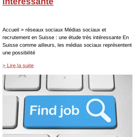
intéressante
Accueil > réseaux sociaux Médias sociaux et
recrutement en Suisse : une étude très intéressante En
Suisse comme ailleurs, les médias sociaux représentent
une possibilité
Médias
> Lire la suite
sociaux
et
recrutement
en
Suisse
:
une
étude
très