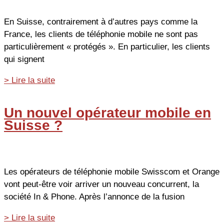
l’autre
côté
En Suisse, contrairement à d’autres pays comme la
de
France, les clients de téléphonie mobile ne sont pas
la
particulièrement « protégés ». En particulier, les clients
frontière
qui signent
Téléphonie
> Lire la suite
mobile
en
Un nouvel opérateur mobile en
Suisse
Suisse ?
:
Swisscom
ne
prolonge
Les opérateurs de téléphonie mobile Swisscom et Orange
plus
vont peut-être voir arriver un nouveau concurrent, la
les
société In & Phone. Après l’annonce de la fusion
abonnements
Un
> Lire la suite