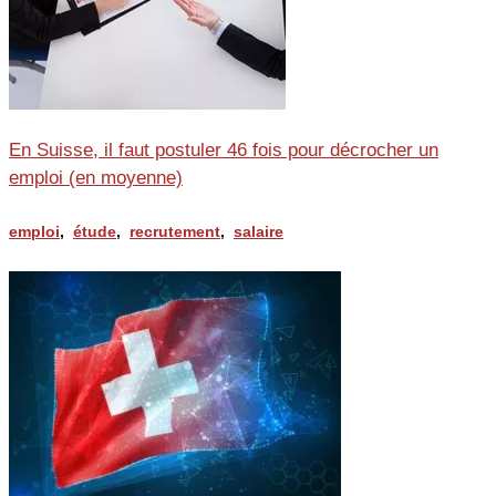
En Suisse, il faut postuler 46 fois pour décrocher un
emploi (en moyenne)
emploi
,
étude
,
recrutement
,
salaire