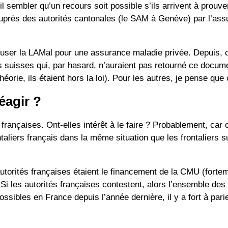
sembler qu’un recours soit possible s’ils arrivent à prouver 
 auprès des autorités cantonales (le SAM à Genève) par l’ass
refuser la LAMal pour une assurance maladie privée. Depuis, 
s suisses qui, par hasard, n’auraient pas retourné ce documen
 théorie, ils étaient hors la loi). Pour les autres, je pense qu
éagir ?
 françaises. Ont-elles intérêt à le faire ? Probablement, car
taliers français dans la même situation que les frontaliers s
utorités françaises étaient le financement de la CMU (forteme
 Si les autorités françaises contestent, alors l’ensemble de
ossibles en France depuis l’année dernière, il y a fort à pari