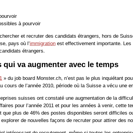
pourvoir
ssibles à pourvoir
chercher et recruter des candidats étrangers, hors de Suis
sse, pays où l’
immigration
est effectivement importante. Les r
 candidats étrangers.
s qui va augmenter avec le temps
1
» du job board Monster.ch, n’est pas le plus inquiétant pour
u cours de l’année 2010, période où la Suisse a vécu une e
treprises suisses ont constaté une augmentation de la diffic
ffaires pour l’année 2011 et pour les années à venir, cette 
t que plus de 46% des postes disponibles seront difficiles o
t explorer de nouvelles façons de recruter pour attirer des n
iel intéressant de recrutement, même si toutes les entrepri