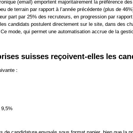
ronique (email) emportent majoritairement la préférence de
eu de terrain par rapport à l’année précédente (plus de 46%
leur part par 25% des recruteurs, en progression par rappor
(les candidats postulent directement sur le site, dans des
 Ce mode, qui permet une automatisation accrue de la gesti
rises suisses reçoivent-elles les can
ivante :
: 9,5%
rs de candidature envoyés sous format papier, bien que la p