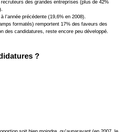
s recruteurs des grandes entreprises (plus de 42%
).
t à l’année précédente (19,6% en 2008).
 champs formatés) remportent 17% des faveurs des
on des candidatures, reste encore peu développé.
didatures ?
roportion soit bien moindre qu’auparavant (en 2007, le