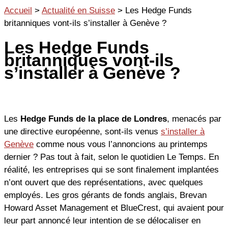
Aller
Accueil
>
Actualité en Suisse
>
Les Hedge Funds
au
britanniques vont-ils s’installer à Genève ?
contenu
Les Hedge Funds
britanniques vont-ils
s’installer à Genève ?
Les
Hedge Funds de la place de Londres
, menacés par
une directive européenne, sont-ils venus
s’installer à
Genève
comme nous vous l’annoncions au printemps
dernier ? Pas tout à fait, selon le quotidien Le Temps. En
réalité, les entreprises qui se sont finalement implantées
n’ont ouvert que des représentations, avec quelques
employés. Les gros gérants de fonds anglais, Brevan
Howard Asset Management et BlueCrest, qui avaient pour
leur part annoncé leur intention de se délocaliser en