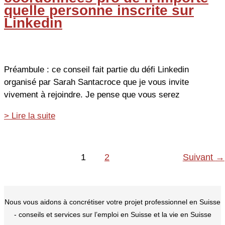
quelle personne inscrite sur
Linkedin
Préambule : ce conseil fait partie du défi Linkedin
organisé par Sarah Santacroce que je vous invite
vivement à rejoindre. Je pense que vous serez
Comment
> Lire la suite
retrouver
les
coordonnées
1
2
Suivant
→
pro
de
n’importe
Nous vous aidons à concrétiser votre projet professionnel en Suisse
quelle
- conseils et services sur l’emploi en Suisse et la vie en Suisse
personne