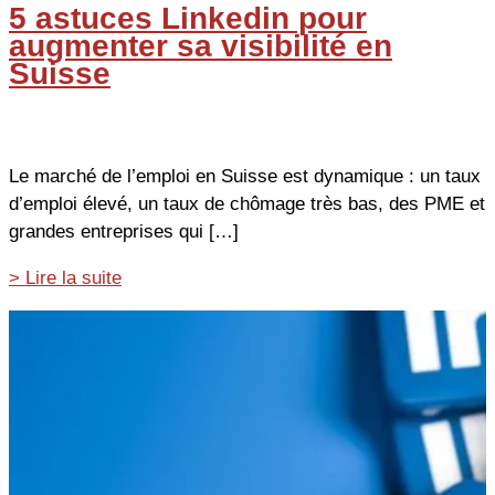
5 astuces Linkedin pour
augmenter sa visibilité en
Suisse
Le marché de l’emploi en Suisse est dynamique : un taux
d’emploi élevé, un taux de chômage très bas, des PME et
grandes entreprises qui […]
5
> Lire la suite
astuces
Linkedin
pour
augmenter
sa
visibilité
en