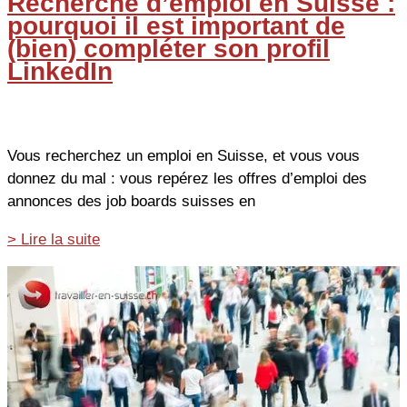
Recherche d’emploi en Suisse :
pourquoi il est important de
(bien) compléter son profil
LinkedIn
Vous recherchez un emploi en Suisse, et vous vous
donnez du mal : vous repérez les offres d’emploi des
annonces des job boards suisses en
Recherche
> Lire la suite
d’emploi
en
Suisse
:
pourquoi
il
est