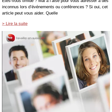
Êtes-vous timide ? Mal à l’aise pour vous adresser à des
inconnus lors d’événements ou conférences ? Si oui, cet
article peut vous aider. Quelle
Facilitez
> Lire la suite
votre
réseautage
offline
avec
2
nouveaux
outils
LinkedIn®