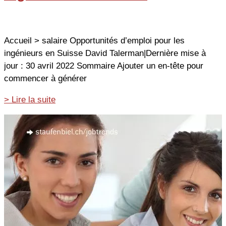
Accueil > salaire Opportunités d’emploi pour les
ingénieurs en Suisse David Talerman|Dernière mise à
jour : 30 avril 2022 Sommaire Ajouter un en-tête pour
commencer à générer
Opportunités
> Lire la suite
d’emploi
pour
les
ingénieurs
en
Suisse