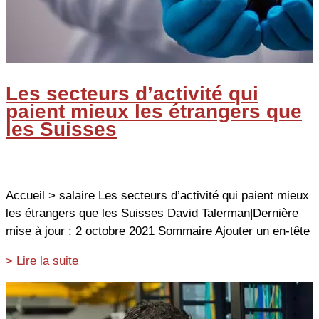
Les secteurs d’activité qui
paient mieux les étrangers que
les Suisses
Accueil > salaire Les secteurs d’activité qui paient mieux
les étrangers que les Suisses David Talerman|Dernière
mise à jour : 2 octobre 2021 Sommaire Ajouter un en-tête
Les
> Lire la suite
secteurs
d’activité
qui