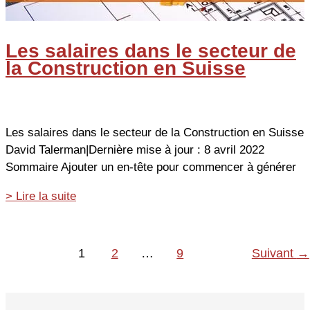
Les salaires dans le secteur de
la Construction en Suisse
Les salaires dans le secteur de la Construction en Suisse
David Talerman|Dernière mise à jour : 8 avril 2022
Sommaire Ajouter un en-tête pour commencer à générer
Les
> Lire la suite
salaires
dans
le
1
2
…
9
Suivant
→
secteur
de
la