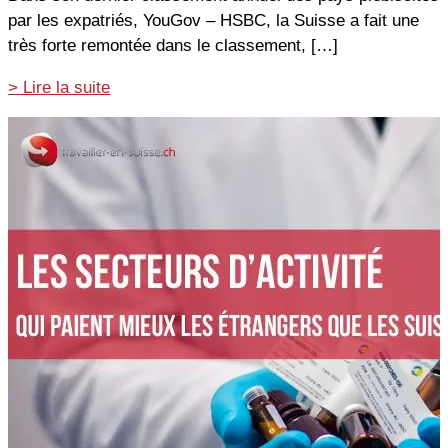
par les expatriés, YouGov – HSBC, la Suisse a fait une
très forte remontée dans le classement, […]
La
> Lire la suite
Suisse,
destination
n°1
des
expatriés