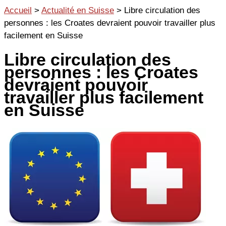
Aller
Accueil
>
Actualité en Suisse
>
Libre circulation des
au
personnes : les Croates devraient pouvoir travailler plus
contenu
facilement en Suisse
Libre circulation des
personnes : les Croates
devraient pouvoir
travailler plus facilement
en Suisse